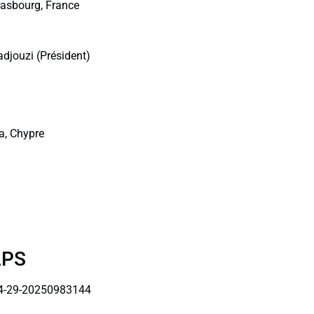
rasbourg, France
djouzi (Président)
a, Chypre
APS
4-29-20250983144