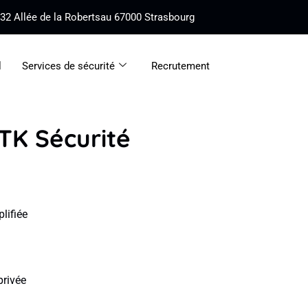
32 Allée de la Robertsau 67000 Strasbourg
l
Services de sécurité
Recrutement
TK Sécurité
lifiée
privée