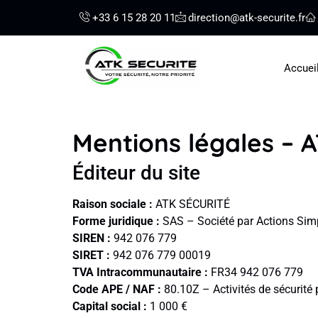
+33 6 15 28 20 11
direction@atk-securite.fr
Accuei
Mentions légales – A
Éditeur du site
Raison sociale :
ATK SÉCURITÉ
Forme juridique :
SAS – Société par Actions Simp
SIREN :
942 076 779
SIRET :
942 076 779 00019
TVA Intracommunautaire :
FR34 942 076 779
Code APE / NAF :
80.10Z – Activités de sécurité 
Capital social :
1 000 €